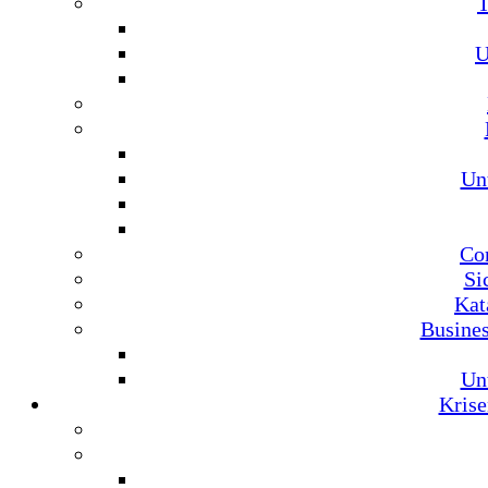
U
Un
Co
Si
Kat
Busine
Un
Krise