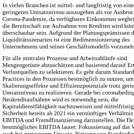
In vielen Branchen ist mittel- und langfristig von ein
geringeren Umsatzniveau auszugehen als vor Ausbruc
Corona-Pandemie, da verfügbares Einkommen wegbri
die Bereitschaft zur Aufnahme von Krediten wird künf
überschaubar sein. Aufgrund der Planungsprämissen d
Liquiditätsszenarien ist eine Redimensionierung des
Unternehmens und seines Geschäftsmodells vorzune
Für alle zentralen Prozesse und Arbeitsabläufe sind
Mengengerüste abzuschätzen und basierend darauf Er
Verlustquellen zu selektieren. Es geht darum Standar
Practices in den Prozessen bestmöglich zu nutzen, um
Skalierungseffekte und Effizienzpotenziale trotz ger
Umsatzniveau zu realisieren. Gerade bei coronabedin
Neukreditaufnahme wird es notwendig sein, die
Kapitaldienstfähigkeit nachzuweisen und mittelfristig,
Sicherheit bereits ab 2021 ein vernünftiges Verhältnis
EBITDA und Fremdfinanzierung darzustellen. Die Dev
bestmögliches EBITDA lautet: Fokussierung auf das 
auch bei geringerem Umsatz, Nutzung von Standardi