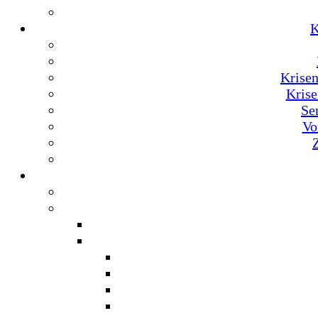
K
Krise
Krise
Se
Vo