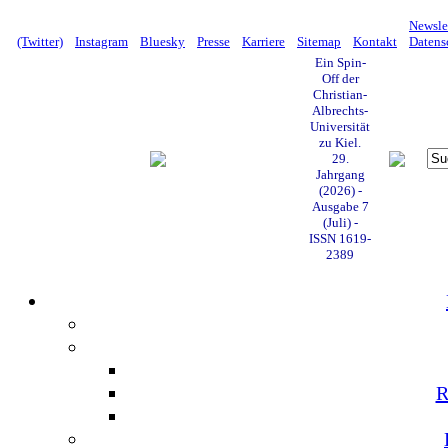
Newsle
(Twitter)
Instagram
Bluesky
Presse
Karriere
Sitemap
Kontakt
Datens
Ein Spin-
Off der
Christian-
Albrechts-
Universität
zu Kiel.
29.
Jahrgang
(2026) -
Ausgabe 7
(Juli) -
ISSN 1619-
2389
R