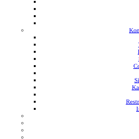
Kom
C
S
Ka
Rest