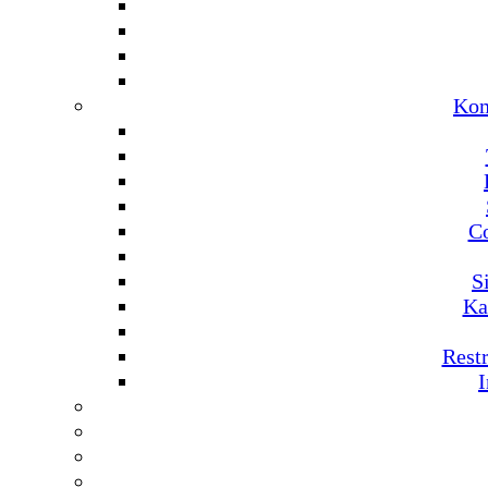
Kom
C
S
Ka
Rest