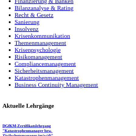
Finanzierung & Banken
Bilanzanalyse & Rating
Recht & Gesetz
Sanierung
Insolvenz
Krisenkommunikation
Themenmanagement
Krisenpsychologie
Risikomanagement
Compliancemanagement
Sicherheitsmanagement
Katastrophenmanagement
Business Continuity Management
Aktuelle Lehrgänge
DGfKM-Zertifikatslehrgang
"Katastrophenmanager bzw.
Zivilschutzmanager (m/w/d)"