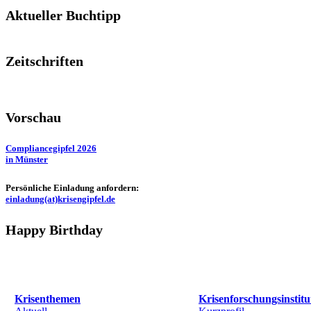
Aktueller Buchtipp
Zeitschriften
Vorschau
Compliancegipfel 2026
in Münster
Persönliche Einladung anfordern:
einladung(at)krisengipfel.de
Happy Birthday
Krisenthemen
Krisenforschungsinstitu