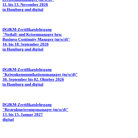
11. bis 13. November 2026
in Hamburg und digital
DGfKM-Zertifikatslehrgang
"Notfall- und Krisenmanager bzw.
Business Continuity Manager (m/w/d)"
16. bis 18. September 2026
in Hamburg und digital
DGfKM-Zertifikatslehrgang
"Krisenkommunikationsmanager (m/w/d)"
30. September bis 02. Oktober 2026
in Hamburg und digital
DGfKM-Zertifikatslehrgang
"Restrukturierungsmanager (m/w/d)"
13. bis 15. Januar 2027
digital