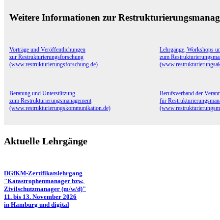
Weitere Informationen zur Restrukturierungsmana
Vorträge und Veröffentlichungen
Lehrgänge, Workshops u
zur Restrukturierungsforschung
zum Restrukturierungsm
(www.restrukturierungsforschung.de)
(www.restrukturierungsa
Beratung und Unterstützung
Berufsverband der Verant
zum Restrukturierungsmanagement
für Restrukturierungsma
(www.restrukturierungskommunikation.de)
(www.restrukturierungsm
Aktuelle Lehrgänge
DGfKM-Zertifikatslehrgang
"Katastrophenmanager bzw.
Zivilschutzmanager (m/w/d)"
11. bis 13. November 2026
in Hamburg und digital