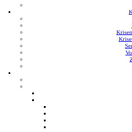
K
Krise
Krise
Se
Vo