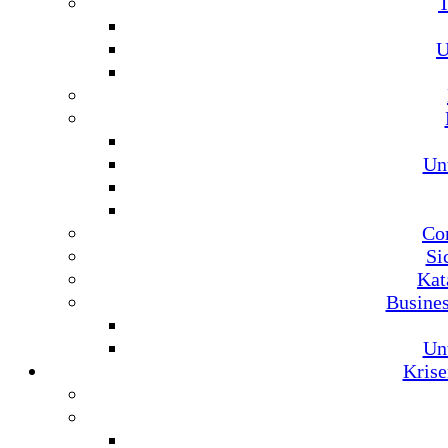
U
Un
Co
Si
Kat
Busine
Un
Krise