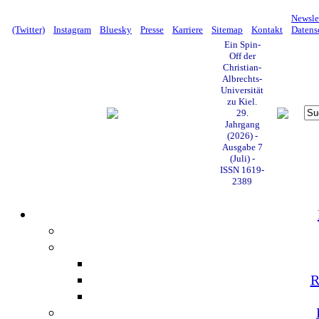
Newsle
(Twitter)
Instagram
Bluesky
Presse
Karriere
Sitemap
Kontakt
Datens
Ein Spin-
Off der
Christian-
Albrechts-
Universität
zu Kiel.
29.
Jahrgang
(2026) -
Ausgabe 7
(Juli) -
ISSN 1619-
2389
R