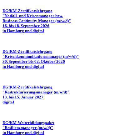
DGfKM-Zertifikatslehrgang
"Notfall- und Krisenmanager bzw.
Business Continuity Manager (m/w/d)"
16. bis 18. September 2026
in Hamburg und digital
DGfKM-Zertifikatslehrgang
"Krisenkommunikationsmanager (m/w/d)"
30. September bis 02. Oktober 2026
in Hamburg und digital
DGfKM-Zertifikatslehrgang
"Restrukturierungsmanager (m/w/d)"
13. bis 15. Januar 2027
digital
DGfKM-Weiterbildungspaket
"Resilienzmanager (m/w/d)"
in Hamburg und digital