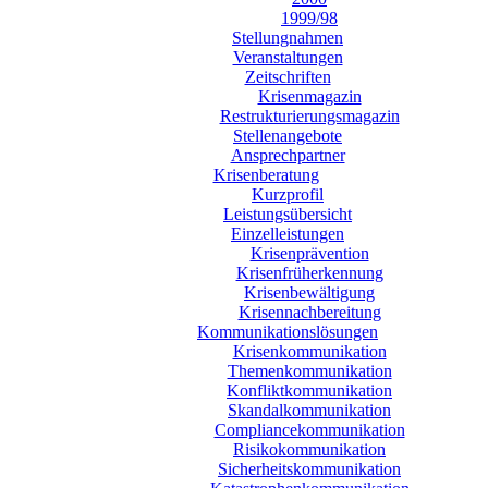
1999/98
Stellungnahmen
Veranstaltungen
Zeitschriften
Krisenmagazin
Restrukturierungsmagazin
Stellenangebote
Ansprechpartner
Krisenberatung
Kurzprofil
Leistungsübersicht
Einzelleistungen
Krisenprävention
Krisenfrüherkennung
Krisenbewältigung
Krisennachbereitung
Kommunikationslösungen
Krisenkommunikation
Themenkommunikation
Konfliktkommunikation
Skandalkommunikation
Compliancekommunikation
Risikokommunikation
Sicherheitskommunikation