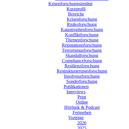
Krisenforschungsinstitut
Kurzprofil
Bereiche
Krisenforschung
Risikoforschung
Katastrophenforschung
Konfliktforschung
Themenforschung
Reputationsforschung
Terrorismusforschung
Skandalforschung
Complianceforschung
Resilienzforschung
Restrukturierungsforschung
Insolvenzforschung
Sonderforschung
Publikationen
Interviews
Print
Online
Hörfunk & Podcast
Fernsehen
Vorträge
2026
2025