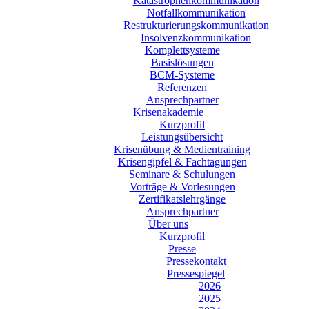
Katastrophenkommunikation
Notfallkommunikation
Restrukturierungskommunikation
Insolvenzkommunikation
Komplettsysteme
Basislösungen
BCM-Systeme
Referenzen
Ansprechpartner
Krisenakademie
Kurzprofil
Leistungsübersicht
Krisenübung & Medientraining
Krisengipfel & Fachtagungen
Seminare & Schulungen
Vorträge & Vorlesungen
Zertifikatslehrgänge
Ansprechpartner
Über uns
Kurzprofil
Presse
Pressekontakt
Pressespiegel
2026
2025