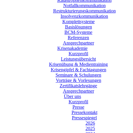
Katastrophenkommunikation
Notfallkommunikation
Restrukturierungskommunikation
Insolvenzkommunikation
Komplettsysteme
Basislösungen
BCM-Systeme
Referenzen
Ansprechpartner
Krisenakademie
Kurzprofil
Leistungsübersicht
Krisenübung & Medientraining
Krisengipfel & Fachtagungen
Seminare & Schulungen
Vorträge & Vorlesungen
Zertifikatslehrgänge
Ansprechpartner
Über uns
Kurzprofil
Presse
Pressekontakt
Pressespiegel
2026
2025