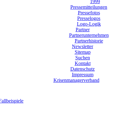
1999
Pressemitteilungen
Pressefotos
Presselogos
Logo-Logik
Partner
Partnerunternehmen
Partnerhistorie
Newsletter
Sitemap
Suchen
Kontakt
Datenschutz
Impressum
Krisenmanagerverband
llbeispiele