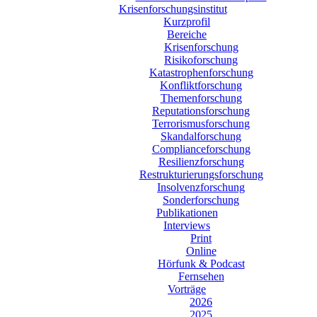
Krisenforschungsinstitut
Kurzprofil
Bereiche
Krisenforschung
Risikoforschung
Katastrophenforschung
Konfliktforschung
Themenforschung
Reputationsforschung
Terrorismusforschung
Skandalforschung
Complianceforschung
Resilienzforschung
Restrukturierungsforschung
Insolvenzforschung
Sonderforschung
Publikationen
Interviews
Print
Online
Hörfunk & Podcast
Fernsehen
Vorträge
2026
2025