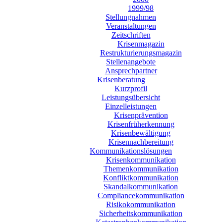
1999/98
Stellungnahmen
Veranstaltungen
Zeitschriften
Krisenmagazin
Restrukturierungsmagazin
Stellenangebote
Ansprechpartner
Krisenberatung
Kurzprofil
Leistungsübersicht
Einzelleistungen
Krisenprävention
Krisenfrüherkennung
Krisenbewältigung
Krisennachbereitung
Kommunikationslösungen
Krisenkommunikation
Themenkommunikation
Konfliktkommunikation
Skandalkommunikation
Compliancekommunikation
Risikokommunikation
Sicherheitskommunikation