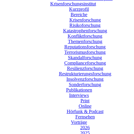
Krisenforschungsinstitut
Kurzprofil
Bereiche
Krisenforschung
Risikoforschung
Katastrophenforschung
Konfliktforschung
Themenforschung
Reputationsforschung
Terrorismusforschung
Skandalforschung
Complianceforschung
Resilienzforschung
Restrukturierungsforschung
Insolvenzforschung
Sonderforschung
Publikationen
Interviews
Print
Online
Hörfunk & Podcast
Fernsehen
Vorträge
2026
2025