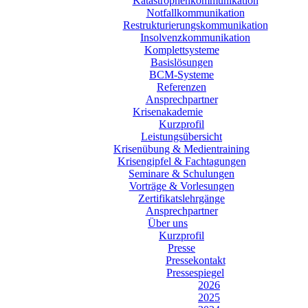
Katastrophenkommunikation
Notfallkommunikation
Restrukturierungskommunikation
Insolvenzkommunikation
Komplettsysteme
Basislösungen
BCM-Systeme
Referenzen
Ansprechpartner
Krisenakademie
Kurzprofil
Leistungsübersicht
Krisenübung & Medientraining
Krisengipfel & Fachtagungen
Seminare & Schulungen
Vorträge & Vorlesungen
Zertifikatslehrgänge
Ansprechpartner
Über uns
Kurzprofil
Presse
Pressekontakt
Pressespiegel
2026
2025