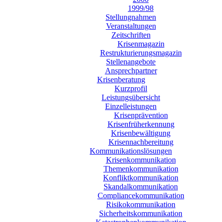
1999/98
Stellungnahmen
Veranstaltungen
Zeitschriften
Krisenmagazin
Restrukturierungsmagazin
Stellenangebote
Ansprechpartner
Krisenberatung
Kurzprofil
Leistungsübersicht
Einzelleistungen
Krisenprävention
Krisenfrüherkennung
Krisenbewältigung
Krisennachbereitung
Kommunikationslösungen
Krisenkommunikation
Themenkommunikation
Konfliktkommunikation
Skandalkommunikation
Compliancekommunikation
Risikokommunikation
Sicherheitskommunikation