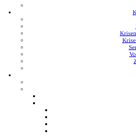
K
Krise
Krise
Se
Vo