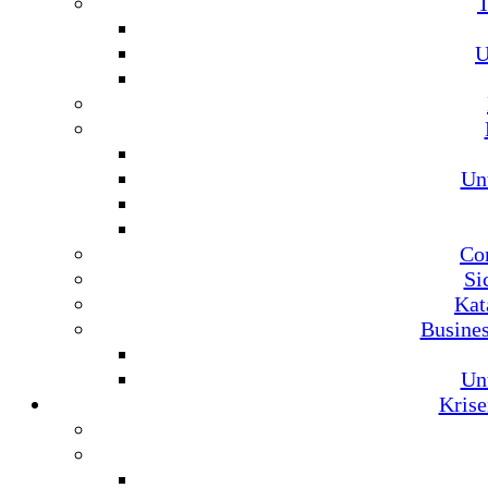
U
Un
Co
Si
Kat
Busine
Un
Krise