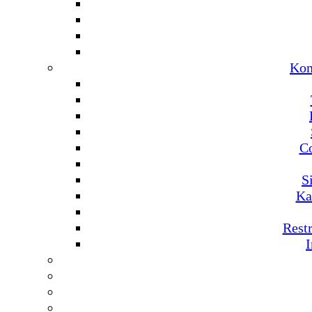
Kom
C
S
Ka
Rest