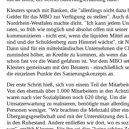
Kleuters sprach mit Banken, die "allerdings nicht dazu 
Gelder für das MBO zur Verfügung zu stellen". Auch 
Nordrhein-Westfalen machte dicht. "Ich kann jedem U
raten, so früh wie möglich und absolut offen mit seine
kommunizieren - nicht erst, wenn die liquiden Mittel a
sind und der Schuldenberg zum Himmel wächst", rät Ni
Dann sind für ein mittelständisches Unternehmen die 
zumindest höher, an Kredite zu kommen, als wenn da
schon fast vor die Wand gefahren ist. Vor dem MBO se
Kleuters gemeinsam mit den Beratern - einschließlich se
die einzelnen Punkte des Sanierungskonzepts an.
Der erste Schritt hieß, sich von einem Teil der Mitarbeit
Von den ehemals über 1.000 Mitarbeitern in den Achtzi
waren nach vier Sozialplänen noch 620 übrig. Um die
Umsatzerwartung zu realisieren, benötigte man allerdi
Personen weniger. "Wir brachten die Mehrzahl über ein
Übergangsgesellschaft und mit der Unterstützung des
in den Ruhestand. Andere entließen wir dort, wo es sozi
war", erzählt Kleuters. Für ihn sei dies "keine schöne Z