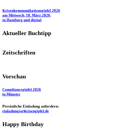
Krisenkommunikationsgipfel 2026
am Mittwoch, 18. März 2026,
in Hamburg und digital
Aktueller Buchtipp
Zeitschriften
Vorschau
Compliancegipfel 2026
in Münster
Persönliche Einladung anfordern:
einladung(at)krisengipfel.de
Happy Birthday