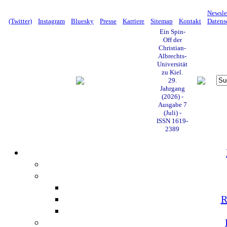
Newsle
(Twitter)
Instagram
Bluesky
Presse
Karriere
Sitemap
Kontakt
Datens
Ein Spin-
Off der
Christian-
Albrechts-
Universität
zu Kiel.
29.
Jahrgang
(2026) -
Ausgabe 7
(Juli) -
ISSN 1619-
2389
R