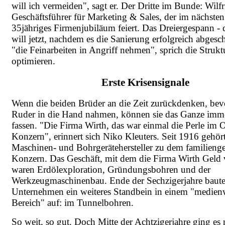
will ich vermeiden", sagt er. Der Dritte im Bunde: Wilf
Geschäftsführer für Marketing & Sales, der im nächsten
35jähriges Firmenjubiläum feiert. Das Dreiergespann - 
will jetzt, nachdem es die Sanierung erfolgreich abgesch
"die Feinarbeiten in Angriff nehmen", sprich die Strukt
optimieren.
Erste Krisensignale
Wenn die beiden Brüder an die Zeit zurückdenken, bevo
Ruder in die Hand nahmen, können sie das Ganze imme
fassen. "Die Firma Wirth, das war einmal die Perle im 
Konzern", erinnert sich Niko Kleuters. Seit 1916 gehör
Maschinen- und Bohrgerätehersteller zu dem familieng
Konzern. Das Geschäft, mit dem die Firma Wirth Geld v
waren Erdölexploration, Gründungsbohren und der
Werkzeugmaschinenbau. Ende der Sechzigerjahre baute
Unternehmen ein weiteres Standbein in einem "medie
Bereich" auf: im Tunnelbohren.
So weit, so gut. Doch Mitte der Achtzigerjahre ging es