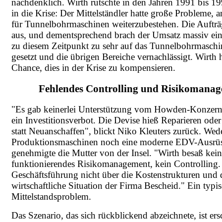
nachdenklich. Wirth rutschte in den Jahren 1991 bis 19
in die Krise: Der Mittelständler hatte große Probleme,
für Tunnelbohrmaschinen weiterzubestehen. Die Aufträ
aus, und dementsprechend brach der Umsatz massiv ein
zu diesem Zeitpunkt zu sehr auf das Tunnelbohrmaschi
gesetzt und die übrigen Bereiche vernachlässigt. Wirth 
Chance, dies in der Krise zu kompensieren.
Fehlendes Controlling und Risikomana
"Es gab keinerlei Unterstützung vom Howden-Konzern,
ein Investitionsverbot. Die Devise hieß Reparieren ode
statt Neuanschaffen", blickt Niko Kleuters zurück. Wed
Produktionsmaschinen noch eine moderne EDV-Ausrü
genehmigte die Mutter von der Insel. "Wirth besaß kein
funktionierendes Risikomanagement, kein Controlling.
Geschäftsführung nicht über die Kostenstrukturen und 
wirtschaftliche Situation der Firma Bescheid." Ein typi
Mittelstandsproblem.
Das Szenario, das sich rückblickend abzeichnete, ist er