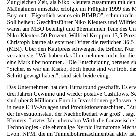
Zur gleichen Zeit, als Niko Kleuters zusammen mit den
Maßnahmen umsetzte, erfolgte im Frühjahr 1999 das 
Buy-out. "Eigentlich war es ein BIMBO", schmunzeln 
Soll heißen: Geschäftsführer Niko Kleuters und Wilfri
waren am MBO beteiligt und übernahmen Teile des Un
Niko Kleuters 50 Prozent, Wilfried Kroppen 13,5 Proze
Christoph kaufte als externer Dritter die restlichen 36,5
(MBI). Über den Kaufpreis schweigen die Brüder. Nur s
verraten sie: "Wir haben das Unternehmen nicht für di
eine Mark übernommen." Die Entscheidung bereuen sie
"Sicher, es war ein Risiko, doch heute sind wir froh, da
Schritt gewagt haben", sind sich beide einig.
Das Unternehmen hat den Turnaround geschafft. Es erwir
drei Jahren Gewinne und wieder positive Cashflows. 
sind über 8 Millionen Euro in Investitionen geflossen,
in neue EDV-Anlagen und Produktionsmaschinen. "Zu 
der Investitionsstau, der Nachholbedarf war groß", sag
Kleuters. Letztes Jahr übernahm Wirth die französisc
Technologies - die ehemalige Nyrpic Framatome Mécha
Lyon. NFM, die im Tunnelbohrmaschinenbau aktiv ist,