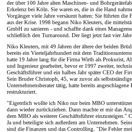
der über 100 Jahre alten Maschinen- und Bohrgerätefab
Erkelenz bei Köln. Sie waren es, die in die Hand nahme
Vorgänger viele Jahre versäumt hatten: Sie führten die 
aus der Krise. 1998 begann Niko Kleuters, die mittelst
GmbH zu sanieren - und schaffte dank eines Managem
schließlich den Turnaround. Der liegt jetzt fast vier Jah
Niko Kleuters, mit 49 Jahren der ältere der beiden Brüd
bereits ein Vierteljahrhundert mit dem Traditionsunter
hatte 19 Jahre lang für die Firma Wirth als Prokurist, Ab
und Ingenieur gearbeitet, bevor er 1997 zweiter, techni
Geschäftsführer und ein halbes Jahr später CEO der Fi
Sein Bruder Christoph, 45, war zuvor als selbstständige
Unternehmensberater tätig, hatte bereits angeschlagene
restrukturiert.
"Eigentlich wollte ich Niko nur beim MBO unterstütz
dann wieder zurückziehen. Dann machte er mir das An
dem MBO als weiterer Geschäftsführer einzusteigen." C
Ja und beteiligte sich außerdem am Unternehmen. Seine
sind die Finanzen und das Controlling. "Die Fehler me