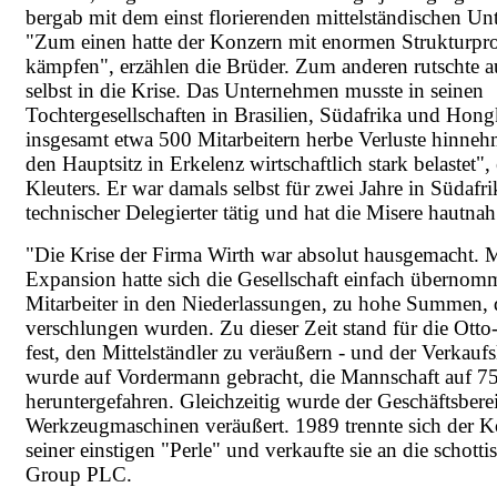
bergab mit dem einst florierenden mittelständischen U
"Zum einen hatte der Konzern mit enormen Strukturpr
kämpfen", erzählen die Brüder. Zum anderen rutschte 
selbst in die Krise. Das Unternehmen musste in seinen
Tochtergesellschaften in Brasilien, Südafrika und Hon
insgesamt etwa 500 Mitarbeitern herbe Verluste hinneh
den Hauptsitz in Erkelenz wirtschaftlich stark belastet",
Kleuters. Er war damals selbst für zwei Jahre in Südafri
technischer Delegierter tätig und hat die Misere hautnah
"Die Krise der Firma Wirth war absolut hausgemacht. M
Expansion hatte sich die Gesellschaft einfach übernom
Mitarbeiter in den Niederlassungen, zu hohe Summen, d
verschlungen wurden. Zu dieser Zeit stand für die Ott
fest, den Mittelständler zu veräußern - und der Verkauf
wurde auf Vordermann gebracht, die Mannschaft auf 75
heruntergefahren. Gleichzeitig wurde der Geschäftsbere
Werkzeugmaschinen veräußert. 1989 trennte sich der 
seiner einstigen "Perle" und verkaufte sie an die schot
Group PLC.