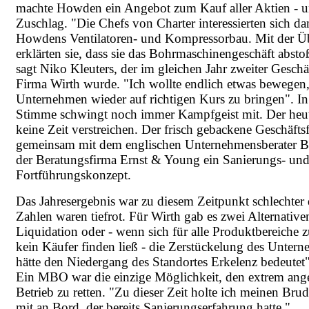
machte Howden ein Angebot zum Kauf aller Aktien - 
Zuschlag. "Die Chefs von Charter interessierten sich da
Howdens Ventilatoren- und Kompressorbau. Mit der 
erklärten sie, dass sie das Bohrmaschinengeschäft absto
sagt Niko Kleuters, der im gleichen Jahr zweiter Geschä
Firma Wirth wurde. "Ich wollte endlich etwas bewegen
Unternehmen wieder auf richtigen Kurs zu bringen". In
Stimme schwingt noch immer Kampfgeist mit. Der heu
keine Zeit verstreichen. Der frisch gebackene Geschäftsfü
gemeinsam mit dem englischen Unternehmensberater 
der Beratungsfirma Ernst & Young ein Sanierungs- un
Fortführungskonzept.
Das Jahresergebnis war zu diesem Zeitpunkt schlechter 
Zahlen waren tiefrot. Für Wirth gab es zwei Alternative
Liquidation oder - wenn sich für alle Produktbereiche
kein Käufer finden ließ - die Zerstückelung des Unter
hätte den Niedergang des Standortes Erkelenz bedeutet"
Ein MBO war die einzige Möglichkeit, den extrem ang
Betrieb zu retten. "Zu dieser Zeit holte ich meinen Bru
mit an Bord, der bereits Sanierungserfahrung hatte."