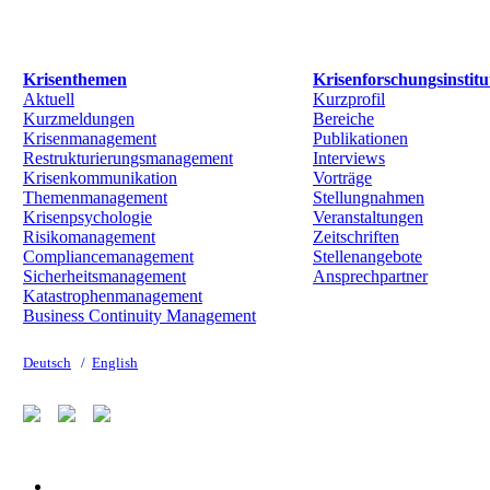
Krisenthemen
Krisenforschungsinstitu
Aktuell
Kurzprofil
Kurzmeldungen
Bereiche
Krisenmanagement
Publikationen
Restrukturierungsmanagement
Interviews
Krisenkommunikation
Vorträge
Themenmanagement
Stellungnahmen
Krisenpsychologie
Veranstaltungen
Risikomanagement
Zeitschriften
Compliancemanagement
Stellenangebote
Sicherheitsmanagement
Ansprechpartner
Katastrophenmanagement
Business Continuity Management
Deutsch
/
English