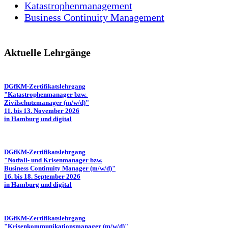
Katastrophenmanagement
Business Continuity Management
Aktuelle Lehrgänge
DGfKM-Zertifikatslehrgang
"Katastrophenmanager bzw.
Zivilschutzmanager (m/w/d)"
11. bis 13. November 2026
in Hamburg und digital
DGfKM-Zertifikatslehrgang
"Notfall- und Krisenmanager bzw.
Business Continuity Manager (m/w/d)"
16. bis 18. September 2026
in Hamburg und digital
DGfKM-Zertifikatslehrgang
"Krisenkommunikationsmanager (m/w/d)"