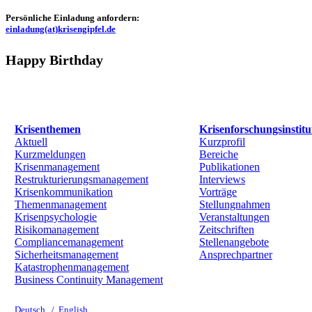
Persönliche Einladung anfordern:
einladung(at)krisengipfel.de
Happy Birthday
Krisenthemen
Krisenforschungsinstitu
Aktuell
Kurzprofil
Kurzmeldungen
Bereiche
Krisenmanagement
Publikationen
Restrukturierungsmanagement
Interviews
Krisenkommunikation
Vorträge
Themenmanagement
Stellungnahmen
Krisenpsychologie
Veranstaltungen
Risikomanagement
Zeitschriften
Compliancemanagement
Stellenangebote
Sicherheitsmanagement
Ansprechpartner
Katastrophenmanagement
Business Continuity Management
Deutsch
/
English