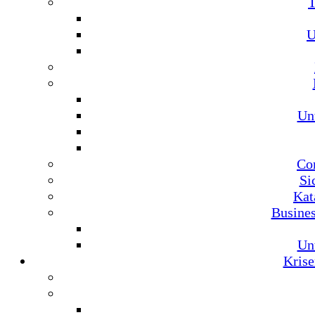
U
Un
Co
Si
Kat
Busine
Un
Krise