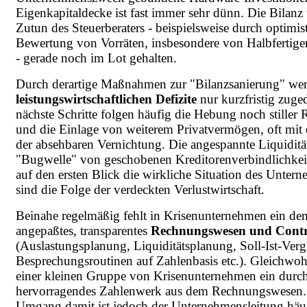
Eigenkapitaldecke ist fast immer sehr dünn. Die Bilanz
Zutun des Steuerberaters - beispielsweise durch optimis
Bewertung von Vorräten, insbesondere von Halbfertige
- gerade noch im Lot gehalten.
Durch derartige Maßnahmen zur "Bilanzsanierung" wer
leistungswirtschaftlichen Defizite
nur kurzfristig zuge
nächste Schritte folgen häufig die Hebung noch stiller 
und die Einlage von weiterem Privatvermögen, oft mit 
der absehbaren Vernichtung. Die angespannte Liquiditä
"Bugwelle" von geschobenen Kreditorenverbindlichkei
auf den ersten Blick die wirkliche Situation des Untern
sind die Folge der verdeckten Verlustwirtschaft.
Beinahe regelmäßig fehlt in Krisenunternehmen ein de
angepaßtes, transparentes
Rechnungswesen und Contr
(Auslastungsplanung, Liquiditätsplanung, Soll-Ist-Verg
Besprechungsroutinen auf Zahlenbasis etc.). Gleichwohl
einer kleinen Gruppe von Krisenunternehmen ein durc
hervorragendes Zahlenwerk aus dem Rechnungswesen.
Umgang damit ist jedoch der Unternehmensleitung häuf