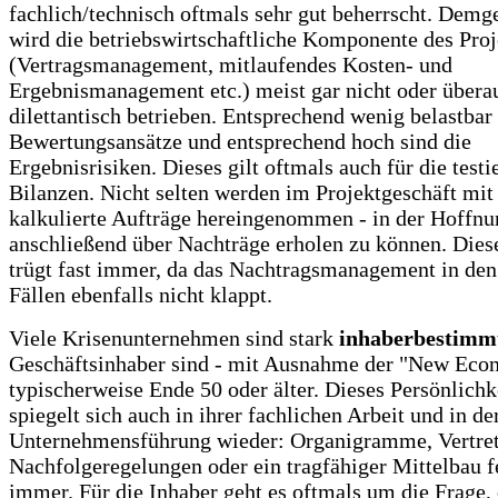
fachlich/technisch oftmals sehr gut beherrscht. Dem
wird die betriebswirtschaftliche Komponente des Proj
(Vertragsmanagement, mitlaufendes Kosten- und
Ergebnismanagement etc.) meist gar nicht oder übera
dilettantisch betrieben. Entsprechend wenig belastbar 
Bewertungsansätze und entsprechend hoch sind die
Ergebnisrisiken. Dieses gilt oftmals auch für die testi
Bilanzen. Nicht selten werden im Projektgeschäft mit
kalkulierte Aufträge hereingenommen - in der Hoffnu
anschließend über Nachträge erholen zu können. Die
trügt fast immer, da das Nachtragsmanagement in den
Fällen ebenfalls nicht klappt.
Viele Krisenunternehmen sind stark
inhaberbestimm
Geschäftsinhaber sind - mit Ausnahme der "New Eco
typischerweise Ende 50 oder älter. Dieses Persönlichk
spiegelt sich auch in ihrer fachlichen Arbeit und in der
Unternehmensführung wieder: Organigramme, Vertret
Nachfolgeregelungen oder ein tragfähiger Mittelbau f
immer. Für die Inhaber geht es oftmals um die Frage, 