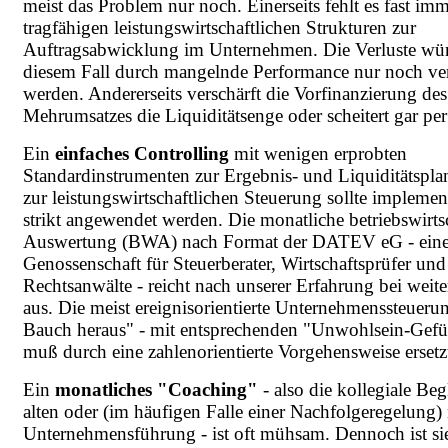
meist das Problem nur noch. Einerseits fehlt es fast im
tragfähigen leistungswirtschaftlichen Strukturen zur
Auftragsabwicklung im Unternehmen. Die Verluste wü
diesem Fall durch mangelnde Performance nur noch ve
werden. Andererseits verschärft die Vorfinanzierung des
Mehrumsatzes die Liquiditätsenge oder scheitert gar per
Ein
einfaches Controlling
mit wenigen erprobten
Standardinstrumenten zur Ergebnis- und Liquiditätspl
zur leistungswirtschaftlichen Steuerung sollte implemen
strikt angewendet werden. Die monatliche betriebswirts
Auswertung (BWA) nach Format der DATEV eG - eine
Genossenschaft für Steuerberater, Wirtschaftsprüfer und
Rechtsanwälte - reicht nach unserer Erfahrung bei weit
aus. Die meist ereignisorientierte Unternehmenssteuer
Bauch heraus" - mit entsprechenden "Unwohlsein-Gefüh
muß durch eine zahlenorientierte Vorgehensweise ersetz
Ein
monatliches "Coaching"
- also die kollegiale Beg
alten oder (im häufigen Falle einer Nachfolgeregelung)
Unternehmensführung - ist oft mühsam. Dennoch ist si