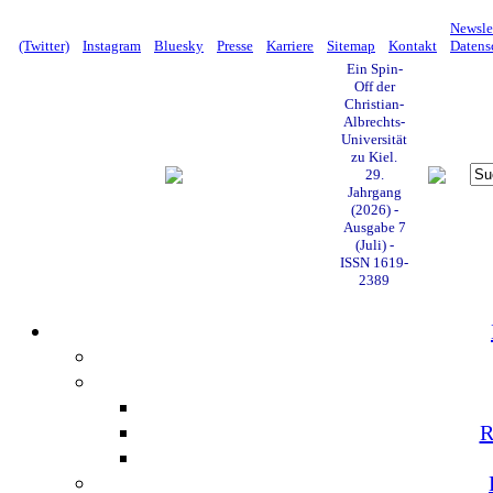
Newsle
(Twitter)
Instagram
Bluesky
Presse
Karriere
Sitemap
Kontakt
Datens
Ein Spin-
Off der
Christian-
Albrechts-
Universität
zu Kiel.
29.
Jahrgang
(2026) -
Ausgabe 7
(Juli) -
ISSN 1619-
2389
R