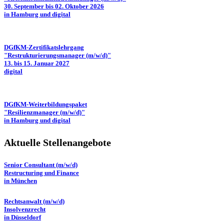
30. September bis 02. Oktober 2026
in Hamburg und digital
DGfKM-Zertifikatslehrgang
"Restrukturierungsmanager (m/w/d)"
13. bis 15. Januar 2027
digital
DGfKM-Weiterbildungspaket
"Resilienzmanager (m/w/d)"
in Hamburg und digital
Aktuelle Stellenangebote
Senior Consultant (m/w/d)
Restructuring und Finance
in München
Rechtsanwalt (m/w/d)
Insolvenzrecht
in Düsseldorf