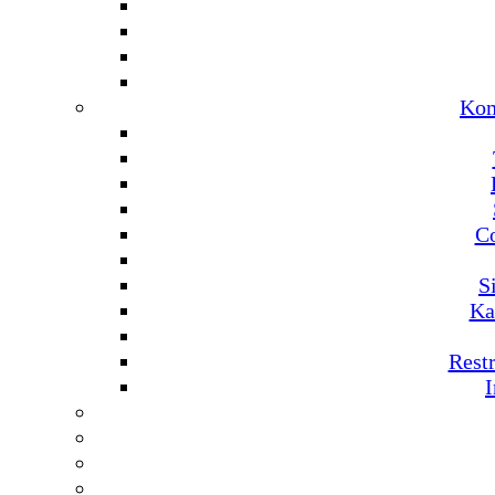
Kom
C
S
Ka
Rest