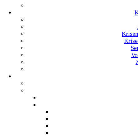
K
Krise
Krise
Se
Vo