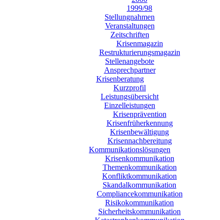
1999/98
Stellungnahmen
Veranstaltungen
Zeitschriften
Krisenmagazin
Restrukturierungsmagazin
Stellenangebote
Ansprechpartner
Krisenberatung
Kurzprofil
Leistungsübersicht
Einzelleistungen
Krisenprävention
Krisenfrüherkennung
Krisenbewältigung
Krisennachbereitung
Kommunikationslösungen
Krisenkommunikation
Themenkommunikation
Konfliktkommunikation
Skandalkommunikation
Compliancekommunikation
Risikokommunikation
Sicherheitskommunikation