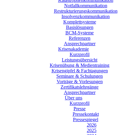
Katastrophenkommunikation
Notfallkommunikation
Restrukturierungskommunikation
Insolvenzkommunikation
Komplettsysteme
Basislösungen
BCM-Systeme
Referenzen
Ansprechpartner
Krisenakademie
Kurzprofil
Leistungsübersicht
Krisenübung & Medientraining
Krisengipfel & Fachtagungen
Seminare & Schulungen
Vorträge & Vorlesungen
Zertifikatslehrgänge
Ansprechpartner
Über uns
Kurzprofil
Presse
Pressekontakt
Pressespiegel
2026
2025