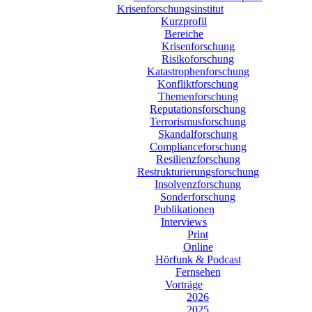
Krisenforschungsinstitut
Kurzprofil
Bereiche
Krisenforschung
Risikoforschung
Katastrophenforschung
Konfliktforschung
Themenforschung
Reputationsforschung
Terrorismusforschung
Skandalforschung
Complianceforschung
Resilienzforschung
Restrukturierungsforschung
Insolvenzforschung
Sonderforschung
Publikationen
Interviews
Print
Online
Hörfunk & Podcast
Fernsehen
Vorträge
2026
2025