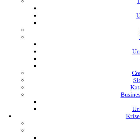
U
Un
Co
Si
Kat
Busine
Un
Krise