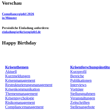
Vorschau
Compliancegipfel 2026
in Münster
Persönliche Einladung anfordern:
einladung(at)krisengipfel.de
Happy Birthday
Krisenthemen
Krisenforschungsinstitu
Aktuell
Kurzprofil
Kurzmeldungen
Bereiche
Krisenmanagement
Publikationen
Restrukturierungsmanagement
Interviews
Krisenkommunikation
Vorträge
Themenmanagement
Stellungnahmen
Krisenpsychologie
Veranstaltungen
Risikomanagement
Zeitschriften
Compliancemanagement
Stellenangebote