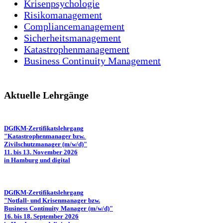
Krisenpsychologie
Risikomanagement
Compliancemanagement
Sicherheitsmanagement
Katastrophenmanagement
Business Continuity Management
Aktuelle Lehrgänge
DGfKM-Zertifikatslehrgang
"Katastrophenmanager bzw.
Zivilschutzmanager (m/w/d)"
11. bis 13. November 2026
in Hamburg und digital
DGfKM-Zertifikatslehrgang
"Notfall- und Krisenmanager bzw.
Business Continuity Manager (m/w/d)"
16. bis 18. September 2026