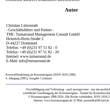
Autor
Christian Lützenrath
- Geschäftsführer und Partner -
TMC Turnaround Management Consult GmbH
Heinrich-Hertz-Straße 2
D-44227 Dortmund
Telefon: +49 (0)231 97 51 82 - 0
Telefax: +49 (0)231 97 51 82 - 20
Internet: www.turnaround.de
E-Mail: info@turnaround.de
Erstveröffentlichung im Krisennavigator (ISSN 1619-2389):
4. Jahrgang (2001), Ausgabe 1 (Januar)
Vervielfältigung und Verbreitung - auch auszugsweise - nur mit ausdrück
schriftlicher Genehmigung des Krisennavigator - Institut für Krisenforschu
© Krisennavigator 1998-2026. Alle Rechte vorbehalten. ISSN 1619-2
Internet:
www.krisennavigator.de
| E-Mail: poststelle@ifk-kiel.de