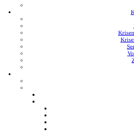
K
Krise
Krise
Se
Vo