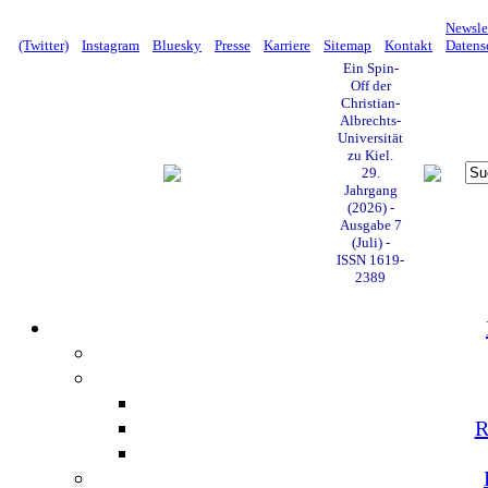
Newsle
(Twitter)
Instagram
Bluesky
Presse
Karriere
Sitemap
Kontakt
Datens
Ein Spin-
Off der
Christian-
Albrechts-
Universität
zu Kiel.
29.
Jahrgang
(2026) -
Ausgabe 7
(Juli) -
ISSN 1619-
2389
R