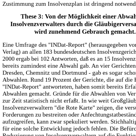
Zustimmung zum Insolvenzplan ist dringend notwend
These 3: Von der Möglichkeit einer Abwah
Insolvenzverwalters durch die Gläubigerver
wird zunehmend Gebrauch gemacht.
Eine Umfrage des "INDat-Report" (herausgegeben 
Verlag) an allen 183 bundesdeutschen Insolvenzgerich
2000 ergab bei 102 Antworten, daß es an 15 Insolvenz
bereits zumindest eine Abwahl gab. An vier Gerichten 
Dresden, Chemnitz und Dortmund - gab es sogar sch
Abwahlen. Rund 19 Prozent der Gerichte, die auf die 
"INDat-Report" antworteten, haben somit bereits Erf
Abwahlen gemacht. Gründe für die Abwahlen von Ver
zur Zeit statistisch nicht erfaßt. In wie weit Großgläu
Insolvenzverwaltern "die Rote Karte" zeigen, die ver
Forderungen zu bestreiten oder Anfechtungstatbestän
aufzugreifen, kann zwar spekuliert werden. Stichhalti
für eine solche Entwicklung jedoch fehlen. Die Befür
Reduzierung von Insolvenzverwaltern auf die Funktio