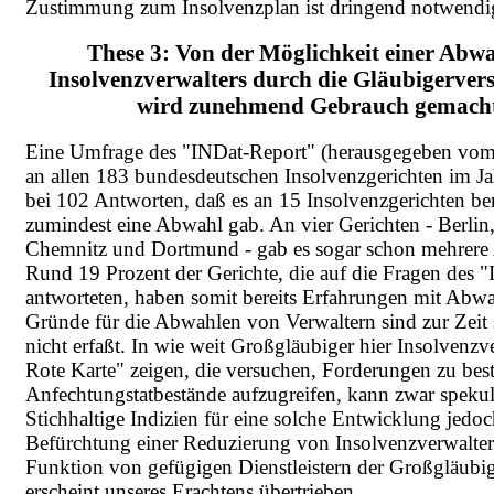
Zustimmung zum Insolvenzplan ist dringend notwendi
These 3: Von der Möglichkeit einer Abwa
Insolvenzverwalters durch die Gläubigerv
wird zunehmend Gebrauch gemacht
Eine Umfrage des "INDat-Report" (herausgegeben vo
an allen 183 bundesdeutschen Insolvenzgerichten im J
bei 102 Antworten, daß es an 15 Insolvenzgerichten ber
zumindest eine Abwahl gab. An vier Gerichten - Berlin
Chemnitz und Dortmund - gab es sogar schon mehrere
Rund 19 Prozent der Gerichte, die auf die Fragen des 
antworteten, haben somit bereits Erfahrungen mit Abw
Gründe für die Abwahlen von Verwaltern sind zur Zeit s
nicht erfaßt. In wie weit Großgläubiger hier Insolvenzv
Rote Karte" zeigen, die versuchen, Forderungen zu best
Anfechtungstatbestände aufzugreifen, kann zwar spekul
Stichhaltige Indizien für eine solche Entwicklung jedoc
Befürchtung einer Reduzierung von Insolvenzverwalter
Funktion von gefügigen Dienstleistern der Großgläubig
erscheint unseres Erachtens übertrieben.