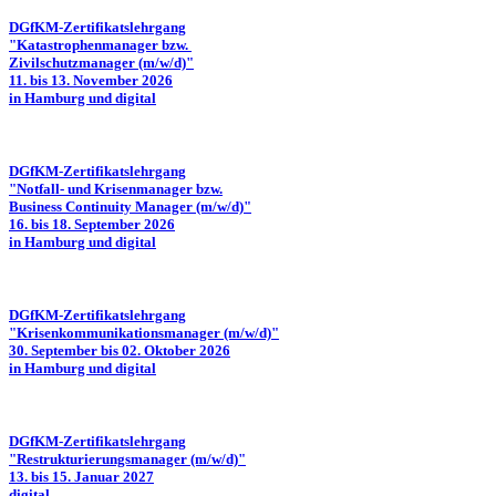
DGfKM-Zertifikatslehrgang
"Katastrophenmanager bzw.
Zivilschutzmanager (m/w/d)"
11. bis 13. November 2026
in Hamburg und digital
DGfKM-Zertifikatslehrgang
"Notfall- und Krisenmanager bzw.
Business Continuity Manager (m/w/d)"
16. bis 18. September 2026
in Hamburg und digital
DGfKM-Zertifikatslehrgang
"Krisenkommunikationsmanager (m/w/d)"
30. September bis 02. Oktober 2026
in Hamburg und digital
DGfKM-Zertifikatslehrgang
"Restrukturierungsmanager (m/w/d)"
13. bis 15. Januar 2027
digital