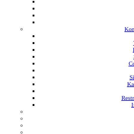
Kom
C
S
Ka
Rest